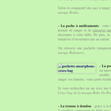
Selon le comparatif des sacs à langer 
marque Béaba
.
- La poche à médicaments
: cette
permet de ranger et de
retrouver ra
nécessaire à votre bébé. De plus, sa
tentatives d’ouvertures par un enfant.
On retrouve une pochette transpare
marque Babymoov
.
- La po
ou amovi
modèle 
ranger vos lunettes, votre porte-feuil
Si vous recherchez un sac avec une t
Croco bag de la marque Baby On Bo
- La trousse à doudou
: grâce à la 
le meilleur compagnon
de bébé avec 