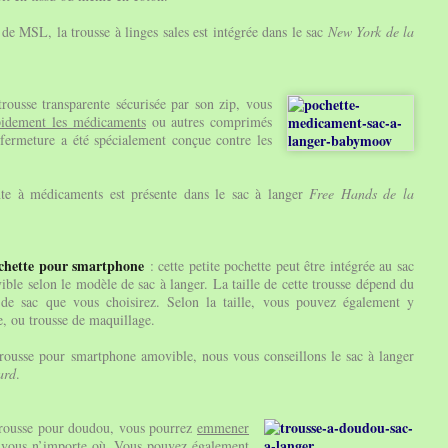
de MSL, la trousse à linges sales est intégrée dans le sac
New York de la
 trousse transparente sécurisée par son zip, vous
pidement les médicaments
ou autres comprimés
 fermeture a été spécialement conçue contre les
nte à médicaments est présente dans le sac à langer
F
ree Hands de la
chette pour smartphone
: cette petite pochette peut être intégrée au sac
ble selon le modèle de sac à langer. La taille de cette trousse dépend du
de sac que vous choisirez. Selon la taille, vous pouvez également y
le, ou trousse de maquillage.
rousse pour smartphone amovible, nous vous conseillons le sac à langer
ard
.
trousse pour doudou, vous pourrez
emmener
vous n’importe où. Vous pouvez également