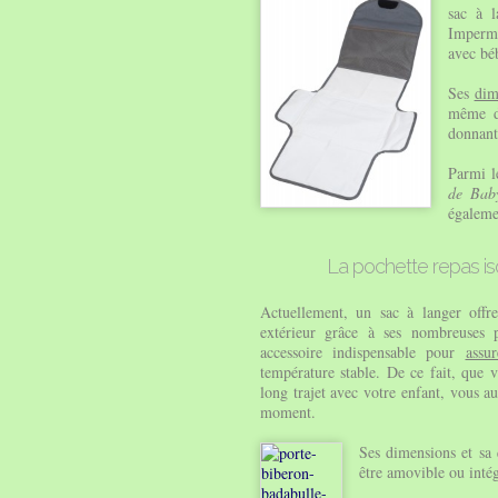
sac à l
Impermé
avec bé
Ses
dim
même 
donnant 
Parmi l
de Bab
égaleme
La pochette repas i
Actuellement, un sac à langer offre
extérieur grâce à ses nombreuses
accessoire indispensable pour
assu
température stable. De ce fait, que
long trajet avec votre enfant, vous au
moment.
Ses dimensions et sa 
être amovible ou intég