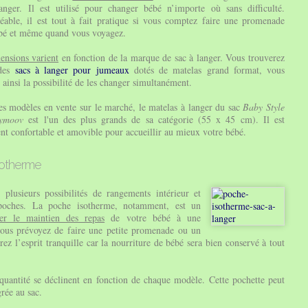
anger. Il est utilisé pour changer bébé n’importe où sans difficulté.
able, il est tout à fait pratique si vous comptez faire une promenade
bé et même quand vous voyagez.
ensions varient
en fonction de la marque de sac à langer. Vous trouverez
des
sacs à langer pour jumeaux
dotés de matelas grand format, vous
ainsi la possibilité de les changer simultanément.
es modèles en vente sur le marché, le matelas à langer du sac
Baby Style
ymoov
est l'un des plus grands de sa catégorie (
55 x 45 cm
). Il est
nt confortable et amovible pour accueillir au mieux votre bébé.
sotherme
 plusieurs possibilités de rangements intérieur et
 poches. La poche isotherme, notamment, est un
rer le maintien des repas
de votre bébé à une
 vous prévoyez de faire une petite promenade ou un
rez l’esprit tranquille car la nourriture de bébé sera bien conservé à tout
quantité se déclinent en fonction de chaque modèle. Cette pochette peut
rée au sac.