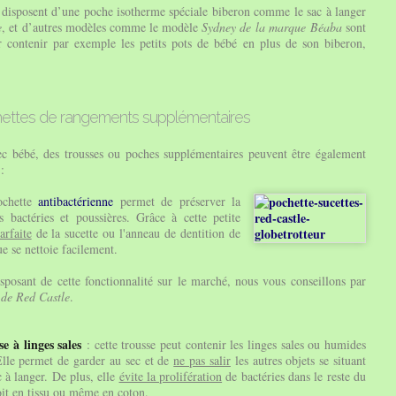
r disposent d’une poche isotherme spéciale biberon comme le sac à langer
e
, et d’autres modèles comme le modèle
Sydney de la marque Béaba
sont
 contenir par exemple les petits pots de bébé en plus de son biberon,
hettes de rangements supplémentaires
ec bébé, des trousses ou poches supplémentaires peuvent être également
:
ochette
antibactérienne
permet de préserver la
s bactéries et poussières. Grâce à cette petite
arfaite
de la sucette ou l'anneau de dentition de
e se nettoie facilement.
sposant de cette fonctionnalité sur le marché, nous vous conseillons par
 de Red Castle
.
e à linges sales
: cette trousse peut contenir les linges sales ou humides
Elle permet de garder au sec et de
ne pas salir
les autres objets se situant
c à langer. De plus, elle
évite la prolifération
de bactéries dans le reste du
soit en tissu ou même en coton.