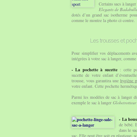
Certains sacs à lange
Elegants de Badabull
dotés d’un grand sac isotherme pour
comme le montre la photo ci-contre.
Les trousses et poc
Pour simplifier vos déplacements av
intégrées à votre sac à langer, comme 
- La pochette à sucette
: cette p
sucette de votre enfant d’éventuelle
trousse, vous garantira une
hygiène p
votre enfant. Cette pochette hermétiqu
Parmi les modèles de sac à langer di
exemple le sac à langer
Globetrotteur
- La houss
de bébé. 
dans le sa
sac. Elle peut être soit en plastique, 