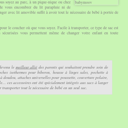
ous soyez au parc, à un pique-nique ou chez
de vous encombrer du lit parapluie ni de
langer avec lit amovible suffit à avoir tout le nécessaire de bébé à portée de
pour le coucher où que vous soyez. Facile à transporter, ce type de sac est
s sécurisées vous permettent même de changer votre enfant en toute
 devenu le
meilleur allié
des parents qui souhaitent prendre soin de
ches isothermes pour biberon, housse à linges sales, pochette à
 doudou, attaches universelles pour poussette, couverture polaire,
le… ces accessoires ont été spécialement intégrés aux sacs à langer
ur transporter tout le nécessaire de bébé en un seul sac.