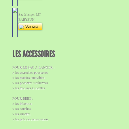
Sac à langer LIT
BABYSUN
Voir prix
LES ACCESSOIRES
POUR LE SAC A LANGER :
> les accroches poussettes
> les matelas amovibles
> les pochettes isothermes
> les trousses à sucettes
POUR BEBE :
> les biberons
> les couches
> les sucettes
> les pots de conservation