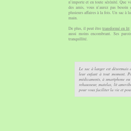
n’importe et en toute sérénité. Que v
des amis, vous n’aurez pas besoin 
plusieurs affaires à la fois. Un sac à 
main.
De plus, il peut être
transformé en lit
aussi moins encombrant. Ses paroi
tranquillité.
Le sac à langer est désormais
leur enfant à tout moment. Po
médicaments, à smartphone ou à
rehausseur, matelas, lit amovib
pour vous faciliter la vie et po